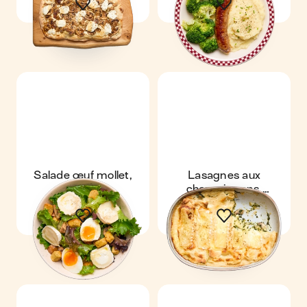
Salade œuf mollet,
Lasagnes aux
chèvre &
champignons,
champignons
épinards & Pont-
l'Évêque