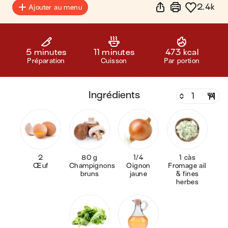
2.4k
Ajouter au menu
5 minutes
11 minutes
473 kcal
Préparation
Cuisson
Par portion
ingrédients
2
80 g
1/4
1 càs
Œuf
Champignons
Oignon
Fromage ail
bruns
jaune
& fines
herbes