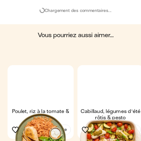
eaux, des océans, du sol, ainsi que les impacts sur la
Chargement des commentaires...
biosphère. Ces impacts sont étudiés tout au long du
cycle de vie du produit.
Scores calculés par
vous pourriez aussi aimer...
Poulet, riz à la tomate &
Cabillaud, légumes d'été
salade
rôtis & pesto
Voir la recette
Voir la recette