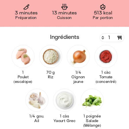
3 minutes
13 minutes
513 kcal
Préparation
Cuisson
Par portion
ingrédients
1
70 g
1/4
1 càc
Poulet
Riz
Oignon
Tomate
(escalope)
jaune
(concentré)
1/4 gou.
1 càs
1 poignée
Ail
Yaourt Grec
Salade
(Mélange)