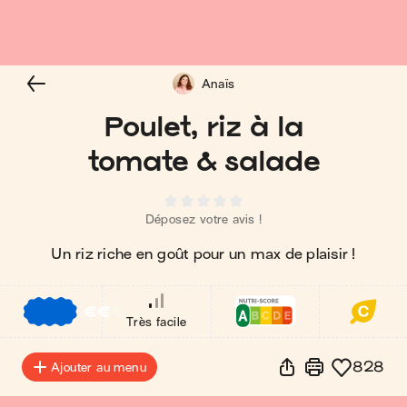
Anaïs
Poulet, riz à la
tomate & salade
Déposez votre avis !
Un riz riche en goût pour un max de plaisir !
€
€
€
Très facile
828
Ajouter au menu