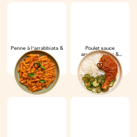
Penne à l'arrabbiata &
Poulet sauce
thon
arrabbiata, riz &
courgettes grillées