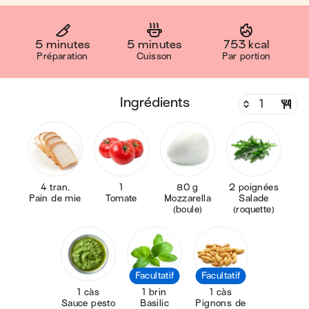
5 minutes
5 minutes
753 kcal
Préparation
Cuisson
Par portion
ingrédients
4 tran.
1
80 g
2 poignées
Pain de mie
Tomate
Mozzarella
Salade
(boule)
(roquette)
Facultatif
Facultatif
1 càs
1 brin
1 càs
Sauce pesto
Basilic
Pignons de