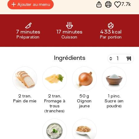
7.7k
Ajouter au menu
7 minutes
17 minutes
433 kcal
Préparation
Cuisson
Par portion
ingrédients
2 tran.
2 tran.
50 g
1 pinc.
Pain de mie
Fromage à
Oignon
Sucre (en
trous
jaune
poudre)
(tranches)