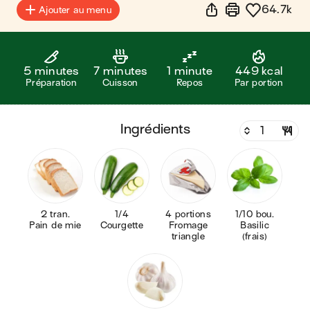
64.7k
Ajouter au menu
5 minutes
7 minutes
1 minute
449 kcal
Préparation
Cuisson
Repos
Par portion
ingrédients
2 tran.
1/4
4 portions
1/10 bou.
Pain de mie
Courgette
Fromage
Basilic
triangle
(frais)