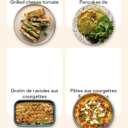
Grilled cheese tomate
Pancakes de
mozza
courgettes
Gratin de ravioles aux
Pâtes aux courgettes
courgettes
& chèvre frais