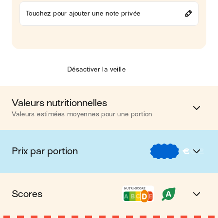
Touchez pour ajouter une note privée
Désactiver la veille
Valeurs nutritionnelles
Valeurs estimées moyennes pour une portion
Calories
449 kcal
Prix par portion
€
€
€
Matières grasses
22 g
€
Nos recettes à -2 € par portion
Glucides
43 g
Scores
€€
Nos recettes entre 2 € et 4 € par portion
Protéines
18 g
Nutri-score D