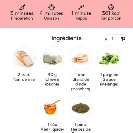
3 minutes
4 minutes
1 minute
361 kcal
Préparation
Cuisson
Repos
Par portion
ingrédients
2 tran.
30 g
1 tran.
1 poignée
Pain de mie
Chèvre
Blanc de
Salade
(bûche)
dinde
(Mélange)
(tranches)
1 càc
1 pinc.
Miel (liquide)
Herbes de