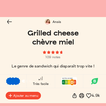
Anaïs
Grilled cheese
chèvre miel
109 notes
Le genre de sandwich qui disparaît trop vite !
€
€
€
Très facile
4.9k
Ajouter au menu