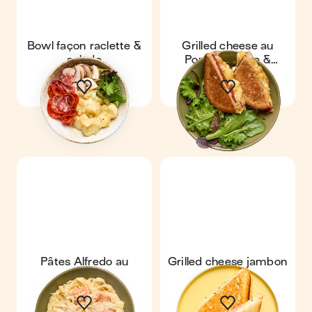
Bowl façon raclette &
Grilled cheese au
salade
Pont-l'Évêque &
viande des grisons
Pâtes Alfredo au
Grilled cheese jambon
saumon
fromage