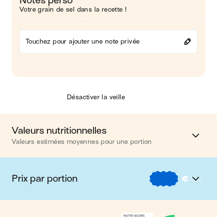
Notes perso
Votre grain de sel dans la recette !
Touchez pour ajouter une note privée
Désactiver la veille
Valeurs nutritionnelles
Valeurs estimées moyennes pour une portion
Calories
361 kcal
Prix par portion
€
€
€
Matières grasses
10 g
€
Nos recettes à -2 € par portion
Glucides
48 g