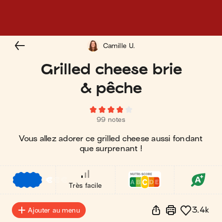
Camille U.
Grilled cheese brie
& pêche
99 notes
Vous allez adorer ce grilled cheese aussi fondant
que surprenant !
€
€
€
Très facile
3.4k
Ajouter au menu