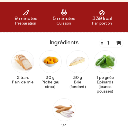
9 minutes
5 minutes
339 kcal
Préparation
Cuisson
Par portion
ingrédients
2 tran.
30 g
30 g
1 poignée
Pain de mie
Pêche (au
Brie
Épinards
sirop)
(fondant)
(jeunes
pousses)
1/4