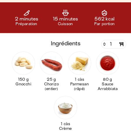
2 minutes
15 minutes
562 kcal
Préparation
Cuisson
Par portion
ingrédients
150 g
25 g
1 càs
80 g
Gnocchi
Chorizo
Parmesan
Sauce
(entier)
(râpé)
Arrabbiata
1 càs
Crème