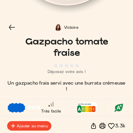
Victoire
Gazpacho tomate
fraise
Déposez votre avis !
Un gazpacho frais servi avec une burrata crémeuse
!
€
€
€
Très facile
3.3k
Ajouter au menu