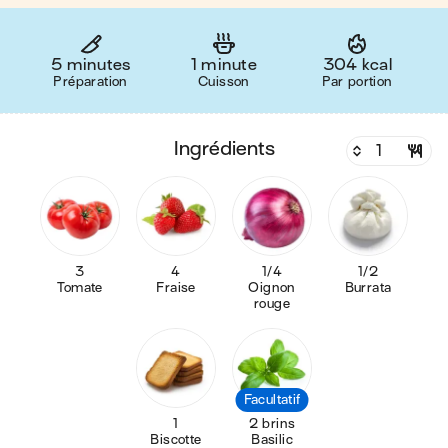
5 minutes
1 minute
304 kcal
Préparation
Cuisson
Par portion
ingrédients
3
4
1/4
1/2
Tomate
Fraise
Oignon
Burrata
rouge
Facultatif
1
2 brins
Biscotte
Basilic