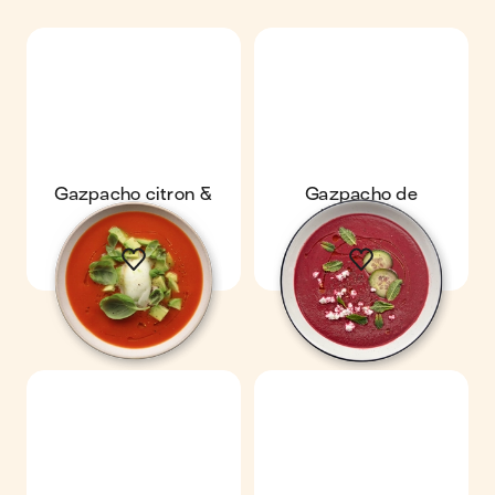
Gazpacho citron &
Gazpacho de
avocat
betterave