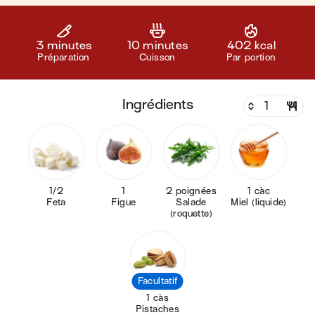
3 minutes
10 minutes
402 kcal
Préparation
Cuisson
Par portion
ingrédients
1/2
1
2 poignées
1 càc
Feta
Figue
Salade
Miel (liquide)
(roquette)
Facultatif
1 càs
Pistaches