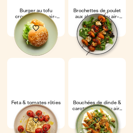
Burger au tofu
Brochettes de poulet
croustillant au air-
aux abricots au air-
fryer
fryer
Feta & tomates rôties
Bouchées de dinde &
au air-fryer
carottes rôties au air-
fryer