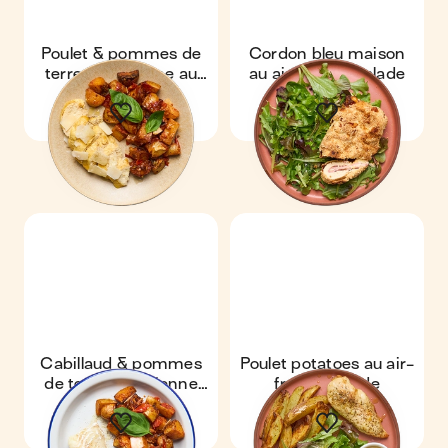
Poulet & pommes de
Cordon bleu maison
terre à l'italienne au
au air-fryer & salade
air-fryer
Cabillaud & pommes
Poulet potatoes au air-
de terre à l'italienne
fryer & salade
au air-fryer