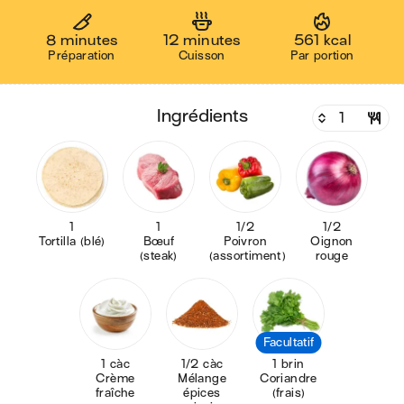
8 minutes
12 minutes
561 kcal
Préparation
Cuisson
Par portion
ingrédients
1
1
1/2
1/2
Tortilla (blé)
Bœuf
Poivron
Oignon
(steak)
(assortiment)
rouge
Facultatif
1 càc
1/2 càc
1 brin
Crème
Mélange
Coriandre
fraîche
épices
(frais)