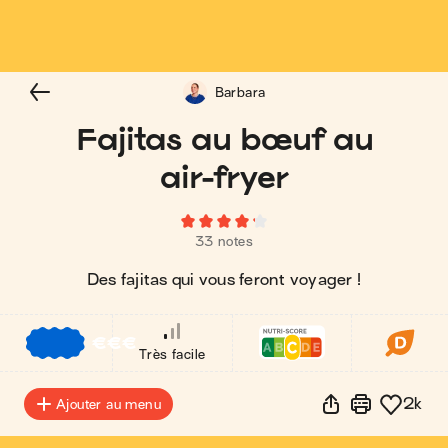
Barbara
Fajitas au bœuf au
air-fryer
33 notes
Des fajitas qui vous feront voyager !
€
€
€
Très facile
2k
Ajouter au menu