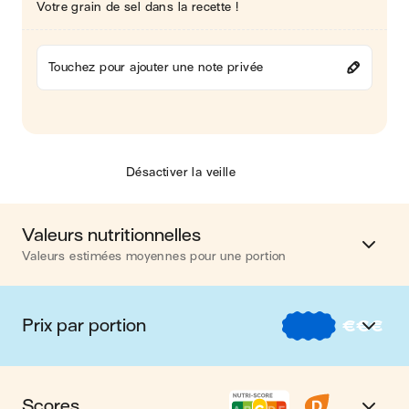
Votre grain de sel dans la recette !
Touchez pour ajouter une note privée
Désactiver la veille
Valeurs nutritionnelles
Valeurs estimées moyennes pour une portion
Calories
561 kcal
Prix par portion
€
€
€
Matières grasses
30 g
€
Nos recettes à -2 € par portion
Glucides
39 g
Scores