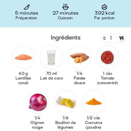
5 minutes
27 minutes
392 kcal
Préparation
Cuisson
Par portion
ingrédients
60 g
70 ml
1/4
1 càc
Lentilles
Lait de coco
Patate
Tomate
corail
douce
(concentré)
1/4
1/8
1/2 càc
Oignon
Bouillon de
Curcuma
rouge
légumes
(poudre)