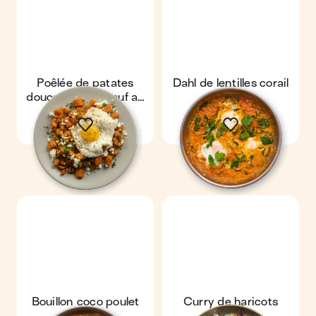
Poêlée de patates
Dahl de lentilles corail
douces, feta & œuf au
& œufs
plat
Bouillon coco poulet
Curry de haricots