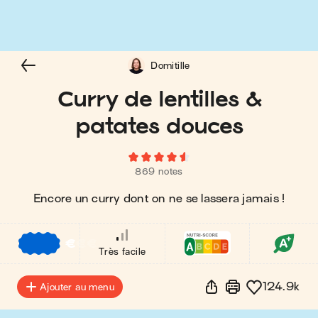
Domitille
Curry de lentilles &
patates douces
869 notes
Encore un curry dont on ne se lassera jamais !
€
€
€
Très facile
124.9k
Ajouter au menu