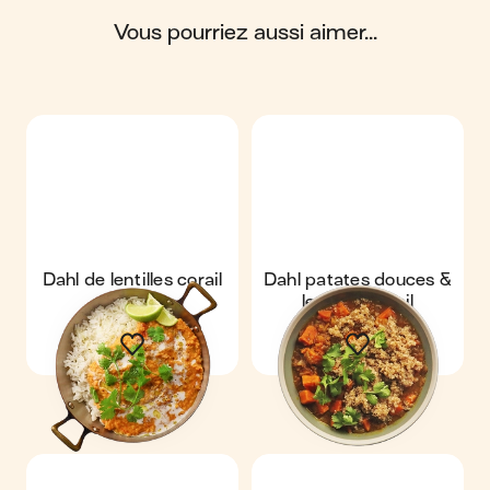
vous pourriez aussi aimer...
Scores calculés par
Dahl de lentilles corail
Dahl patates douces &
lentilles corail