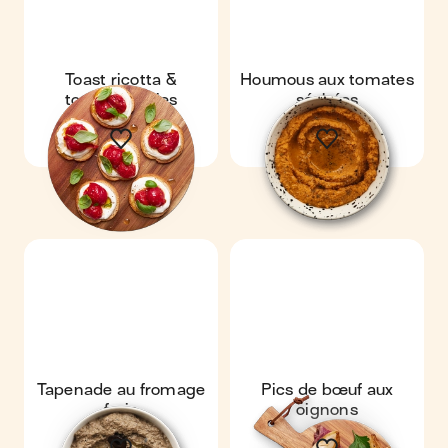
Toast ricotta &
Houmous aux tomates
tomates rôties
séchées
Tapenade au fromage
Pics de bœuf aux
frais
oignons