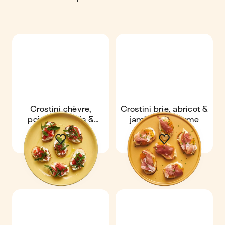
Crostini chèvre,
Crostini brie, abricot &
poivrons grillés &
jambon de parme
roquette