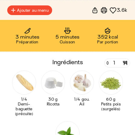
3.6k
Ajouter au menu
3 minutes
5 minutes
352 kcal
Préparation
Cuisson
Par portion
ingrédients
1/4
30 g
1/4 gou.
60 g
Demi-
Ricotta
Ail
Petits pois
baguette
(surgelés)
(précuite)