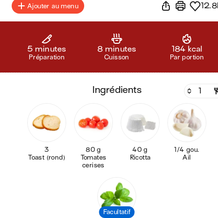
12.8
Ajouter au menu
5 minutes
8 minutes
184 kcal
Préparation
Cuisson
Par portion
ingrédients
3
80 g
40 g
1/4 gou.
Toast (rond)
Tomates
Ricotta
Ail
cerises
Facultatif