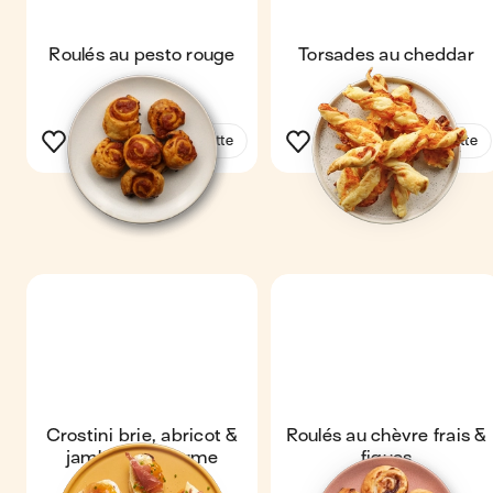
Roulés au pesto rouge
Torsades au cheddar
Voir la recette
Voir la recette
Crostini brie, abricot &
Roulés au chèvre frais &
jambon de parme
figues