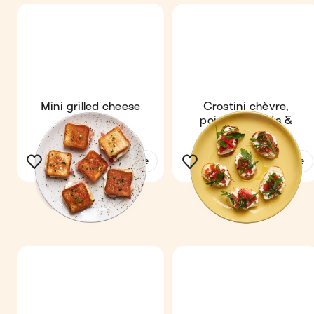
Mini grilled cheese
Crostini chèvre,
cochon
poivrons grillés &
roquette
Voir la recette
Voir la recette