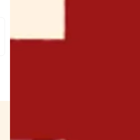
g
g
g
g
w
s