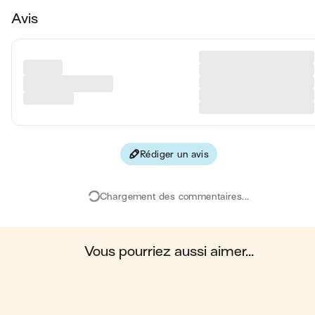
Avis
Matières grasses
15 
Glucides
7 
Protéines
5 
Fibres
2 
Rédiger un avis
Les valeurs sont basées sur une estimation moyenne pour une
portion. Toutes les informations nutritionnelles présentées sur Jo
sont uniquement à titre informatif. Si vous avez des préoccupation
Chargement des commentaires...
ou des questions concernant votre santé, veuillez consulter un
professionnel de la santé.
en moyenne, une portion de la recette "
Toast ricotta & tomates
rôties
" contient : 184 calories ; 15 g de matières grasses ; 7 g de
glucides ; 5 g de protéines ; 2 g de fibres.
vous pourriez aussi aimer...