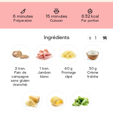
6 minutes
15 minutes
632 kcal
Préparation
Cuisson
Par portion
ingrédients
2 tran.
1 tran.
60 g
30 g
Pain de
Jambon
Fromage
Crème
campagne
blanc
râpé
fraîche
sans gluten
(tranché)