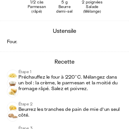
1/2 càs
5 g
2 poignées
Parmesan
Beurre
Salade
(râpé)
demi-sel
(Mélange)
ustensile
four
.
recette
Étape 1
Préchauffez le four à 220°C. Mélangez dans 
un bol : la crème, le parmesan et la moitié du 
fromage râpé. Salez et poivrez.
Étape 2
Beurrez les tranches de pain de mie d'un seul 
côté. 
Étape 3