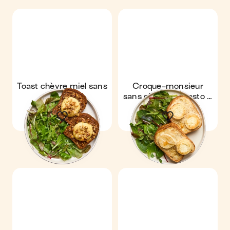
Toast chèvre miel sans
Croque-monsieur
gluten
sans gluten au pesto &
chèvre