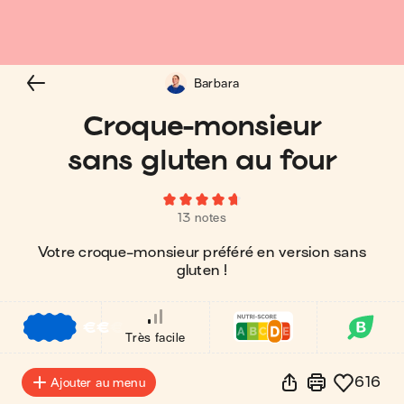
Barbara
Croque-monsieur
sans gluten au four
13 notes
Votre croque-monsieur préféré en version sans
gluten !
€
€
€
Très facile
616
Ajouter au menu