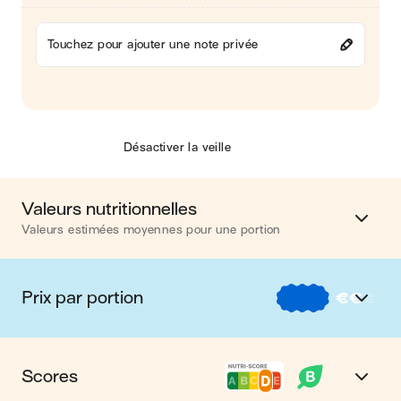
Touchez pour ajouter une note privée
Désactiver la veille
Valeurs nutritionnelles
Valeurs estimées moyennes pour une portion
Calories
632 kcal
Prix par portion
€
€
€
Matières grasses
36 g
€
Nos recettes à -2 € par portion
Glucides
44 g
Scores
€€
Nos recettes entre 2 € et 4 € par portion