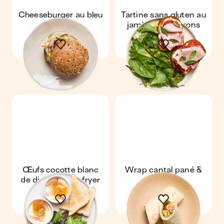
Cheeseburger au bleu
Tartine sans gluten au
& bacon
jambon & poivrons
Œufs cocotte blanc
Wrap cantal pané &
de dinde au air-fryer
crudités