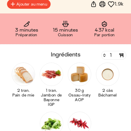
1.9k
Ajouter au menu
3 minutes
15 minutes
437 kcal
Préparation
Cuisson
Par portion
ingrédients
2 tran.
1 tran.
30 g
2 càs
Pain de mie
Jambon de
Ossau-Iraty
Béchamel
Bayonne
AOP
IGP