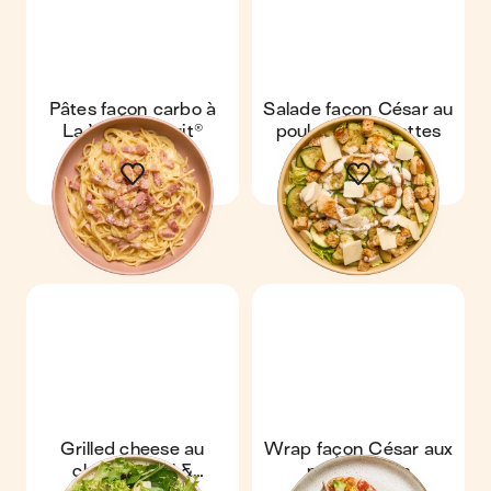
Pâtes façon carbo à
Salade façon César au
La Vache qui rit®
poulet & courgettes
Grilled cheese au
Wrap façon César aux
chèvre, miel &
pois chiches