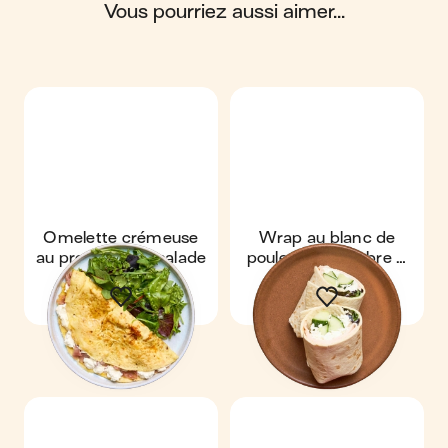
vous pourriez aussi aimer...
Scores calculés par
Omelette crémeuse
Wrap au blanc de
au prosciutto & salade
poulet, concombre &
tzatziki