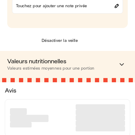
Touchez pour ajouter une note privée
Désactiver la veille
Valeurs nutritionnelles
Valeurs estimées moyennes pour une portion
Calories
296 kcal
Avis
Matières grasses
7 g
Glucides
47 g
Protéines
11 g