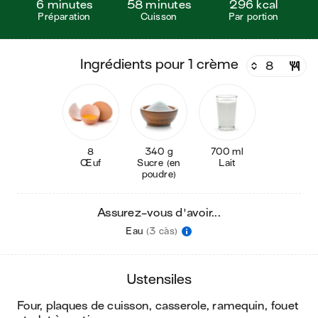
6 minutes
58 minutes
296 kcal
Préparation
Cuisson
Par portion
ingrédients pour 1 crème
8
340 g
700 ml
Œuf
Sucre (en
Lait
poudre)
Assurez-vous d'avoir...
Eau
(3 càs)
ustensiles
four, plaques de cuisson, casserole, ramequin, fouet