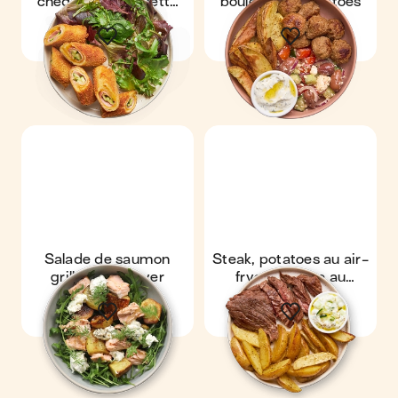
cheddar & courgette
boulettes & potatoes
au air-fryer
Salade de saumon
Steak, potatoes au air-
grillé au air-fryer
fryer & sauce au
concombre