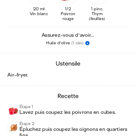
20 ml
1/2
1 pinc.
Vin blanc
Poivron
Thym
rouge
(feuilles)
Assurez-vous d'avoir...
Huile d'olive
(1 càc)
ustensile
air-fryer
.
recette
Étape 1
Lavez puis coupez les poivrons en cubes.
Étape 2
Épluchez puis coupez les oignons en quartiers 
fins.