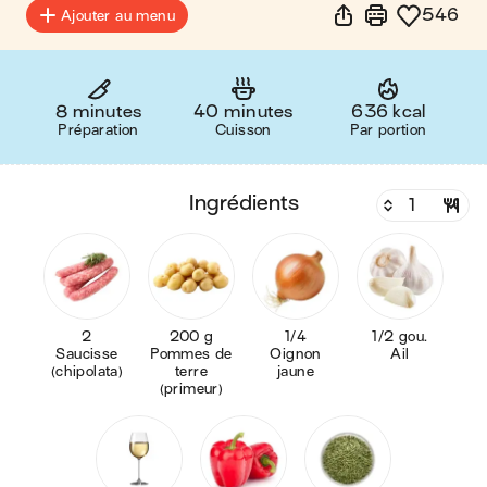
546
Ajouter au menu
8 minutes
40 minutes
636 kcal
Préparation
Cuisson
Par portion
ingrédients
2
200 g
1/4
1/2 gou.
Saucisse
Pommes de
Oignon
Ail
(chipolata)
terre
jaune
(primeur)