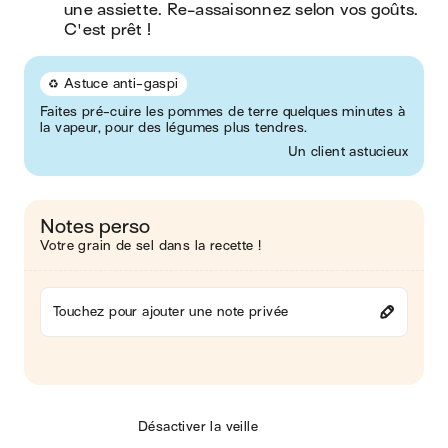
une assiette. Re-assaisonnez selon vos goûts. 
C'est prêt !
♻️ Astuce anti-gaspi
Faites pré-cuire les pommes de terre quelques minutes à
la vapeur, pour des légumes plus tendres.
Un client astucieux
Notes perso
Votre grain de sel dans la recette !
Touchez pour ajouter une note privée
Désactiver la veille