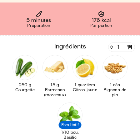
5 minutes
176 kcal
Préparation
Par portion
ingrédients
250 g
15 g
1 quartiers
1 càs
Courgette
Parmesan
Citron jaune
Pignons de
(morceaux)
pin
Facultatif
1/10 bou.
Basilic