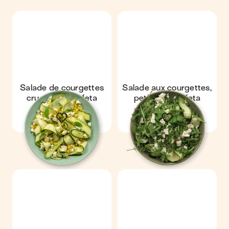
Salade de courgettes
Salade aux courgettes,
crues, maïs & feta
petits pois & feta