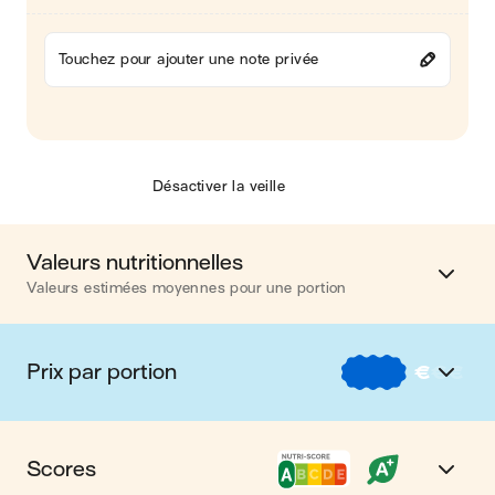
Touchez pour ajouter une note privée
Désactiver la veille
Valeurs nutritionnelles
Valeurs estimées moyennes pour une portion
Calories
176 kcal
Prix par portion
€
€
€
Matières grasses
12 g
€
Nos recettes à -2 € par portion
Glucides
5 g
Scores
€€
Nos recettes entre 2 € et 4 € par portion