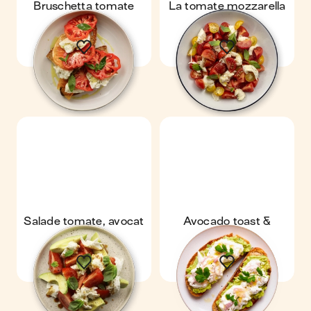
Bruschetta tomate
La tomate mozzarella
mozza
Salade tomate, avocat
Avocado toast &
& mozza
burrata