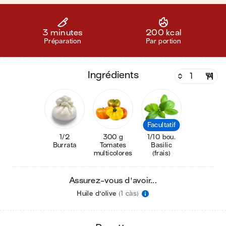
3 minutes
200 kcal
Préparation
Par portion
ingrédients
Facultatif
1/2
300 g
1/10 bou.
Burrata
Tomates
Basilic
multicolores
(frais)
Assurez-vous d'avoir...
Huile d'olive
(1 càs)