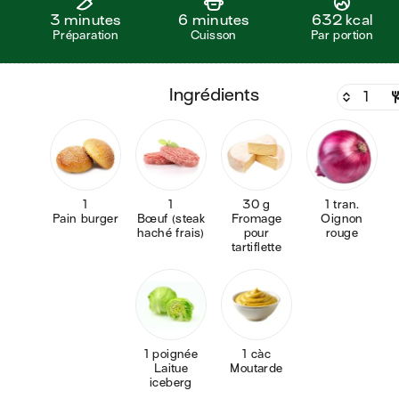
3 minutes
6 minutes
632 kcal
Préparation
Cuisson
Par portion
ingrédients
1
1
30 g
1 tran.
Pain burger
Bœuf (steak
Fromage
Oignon
haché frais)
pour
rouge
tartiflette
1 poignée
1 càc
Laitue
Moutarde
iceberg