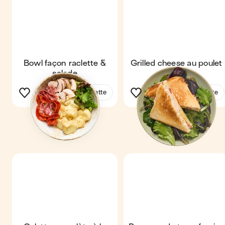
Bowl façon raclette &
Grilled cheese au poulet
salade
& bacon
Voir la recette
Voir la recette