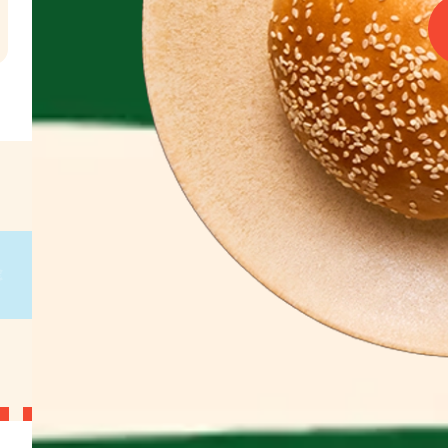
l
€
g
on
g
on
g
on
g