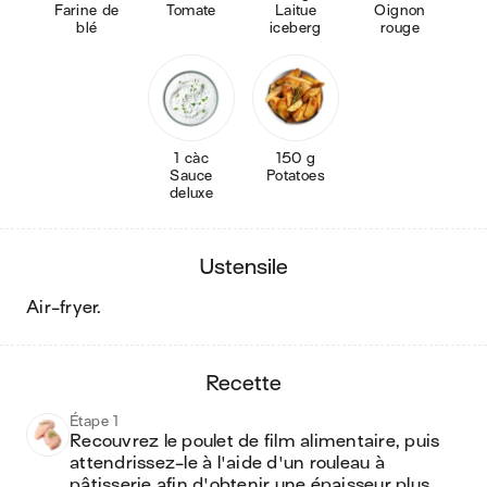
Farine de
Tomate
Laitue
Oignon
blé
iceberg
rouge
1 càc
150 g
Sauce
Potatoes
deluxe
ustensile
air-fryer
.
recette
Étape 1
Recouvrez le poulet de film alimentaire, puis 
attendrissez-le à l'aide d'un rouleau à 
pâtisserie afin d'obtenir une épaisseur plus 