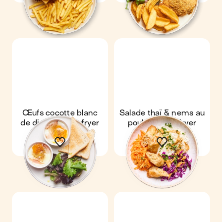
Œufs cocotte blanc
Salade thaï & nems au
de dinde au air-fryer
poulet au air-fryer