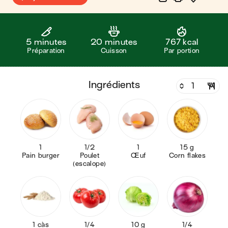
5 minutes
20 minutes
767 kcal
Préparation
Cuisson
Par portion
ingrédients
1
1/2
1
15 g
Pain burger
Poulet
Œuf
Corn flakes
(escalope)
1 càs
1/4
10 g
1/4