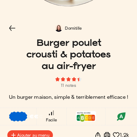
Domitille
Burger poulet
crousti & potatoes
au air-fryer
11 notes
Un burger maison, simple & terriblement efficace !
€
€
€
Facile
1.2k
Ajouter au menu