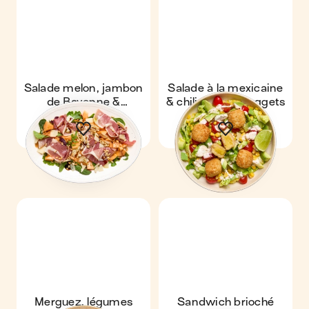
Salade melon, jambon
Salade à la mexicaine
de Bayonne &
& chili cheese nuggets
parmesan
Merguez, légumes
Sandwich brioché