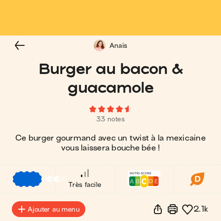
Anaïs
Burger au bacon &
guacamole
33 notes
Ce burger gourmand avec un twist à la mexicaine
vous laissera bouche bée !
€
€
€
Très facile
2.1k
Ajouter au menu