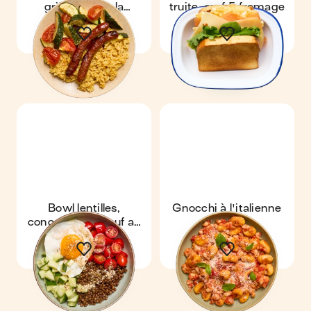
grillés & riz à la
truite, œuf & fromage
provençale
Bowl lentilles,
Gnocchi à l'italienne
concombre & œuf au
parmesan