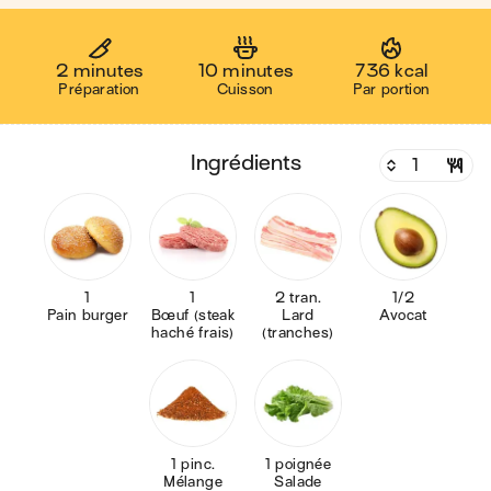
2 minutes
10 minutes
736 kcal
Préparation
Cuisson
Par portion
ingrédients
1
1
2 tran.
1/2
Pain burger
Bœuf (steak
Lard
Avocat
haché frais)
(tranches)
1 pinc.
1 poignée
Mélange
Salade