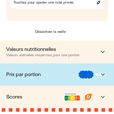
Touchez pour ajouter une note privée
Désactiver la veille
Valeurs nutritionnelles
Valeurs estimées moyennes pour une portion
Calories
736 kcal
Prix par portion
€
€
€
Matières grasses
46 g
€
Nos recettes à -2 € par portion
Glucides
42 g
Scores
€€
Nos recettes entre 2 € et 4 € par portion
Protéines
34 g
Nutri-score C
Le Nutri-score est un indicateur destiné à la