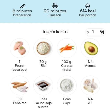
8 minutes
20 minutes
614 kcal
Préparation
Cuisson
Par portion
ingrédients
1
70 g
100 g
1/4
Poulet
Riz
Carotte
Avocat
(escalope)
(frais)
1/2
1 càs
1 càs
1/4
Échalote
Sauce soja
Skyr
Ail
sucrée