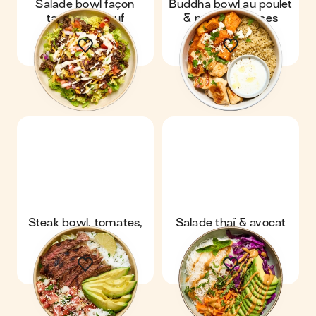
Salade bowl façon
Buddha bowl au poulet
tacos au bœuf
& patates douces
Steak bowl, tomates,
Salade thaï & avocat
avocat & riz