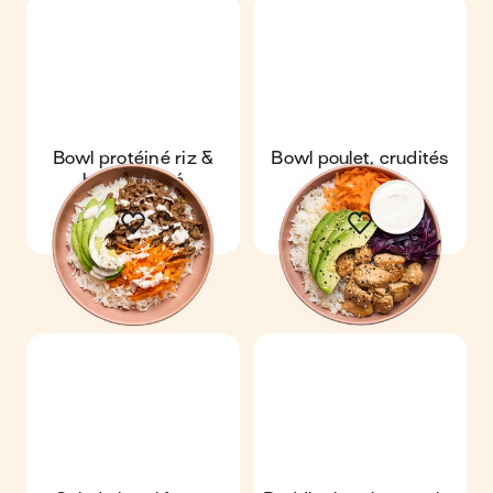
Bowl protéiné riz &
Bowl poulet, crudités
bœuf haché
& riz