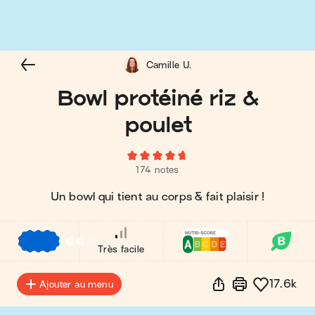
Camille U.
Bowl protéiné riz &
poulet
174 notes
Un bowl qui tient au corps & fait plaisir !
€
€
€
Très facile
17.6k
Ajouter au menu