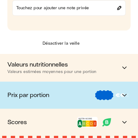
Touchez pour ajouter une note privée
Désactiver la veille
Valeurs nutritionnelles
Valeurs estimées moyennes pour une portion
Calories
614 kcal
Prix par portion
€
€
€
Matières grasses
14 g
€
Nos recettes à -2 € par portion
Glucides
71 g
Scores
€€
Nos recettes entre 2 € et 4 € par portion
Protéines
47 g
Nutri-score A