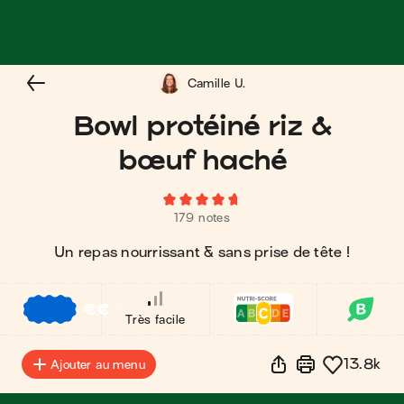
Camille U.
Bowl protéiné riz &
bœuf haché
179 notes
Un repas nourrissant & sans prise de tête !
€
€
€
Très facile
13.8k
Ajouter au menu