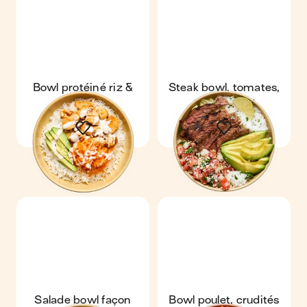
Bowl protéiné riz &
Steak bowl, tomates,
poulet
avocat & riz
Salade bowl façon
Bowl poulet, crudités