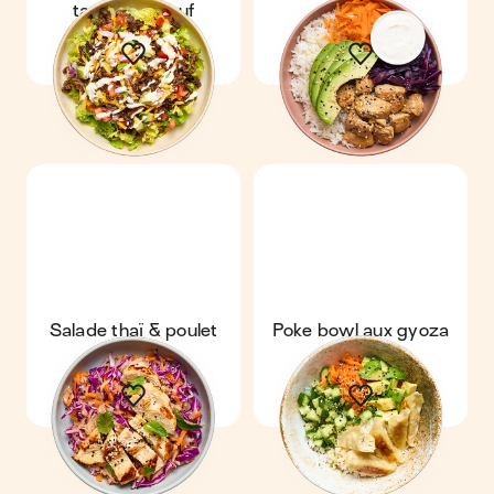
tacos au bœuf
& riz
Salade thaï & poulet
Poke bowl aux gyoza
grillé