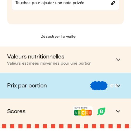
Touchez pour ajouter une note privée
Désactiver la veille
Valeurs nutritionnelles
Valeurs estimées moyennes pour une portion
Calories
649 kcal
Prix par portion
€
€
€
Matières grasses
27 g
€
Nos recettes à -2 € par portion
Glucides
74 g
Scores
€€
Nos recettes entre 2 € et 4 € par portion
Protéines
23 g
Nutri-score C
Le Nutri-score est un indicateur destiné à la