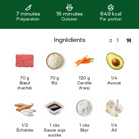
7 minutes
16 minutes
649 kcal
Préparation
Cuisson
Par portion
ingrédients
70 g
70 g
120 g
1/4
Bœuf
Riz
Carotte
Avocat
(haché)
(frais)
1/2
1 càs
1 càs
1/4
Échalote
Sauce soja
Skyr
Ail
sucrée