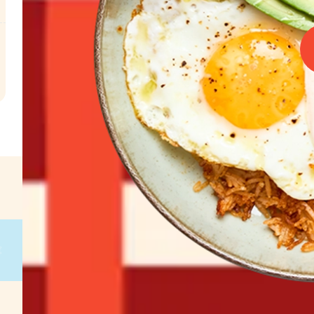
l
€
g
on
g