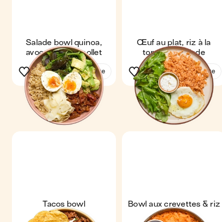
Salade bowl quinoa,
Œuf au plat, riz à la
avocat & œuf mollet
tomate & salade
Voir la recette
Voir la recette
Tacos bowl
Bowl aux crevettes & riz