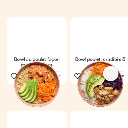
Bowl au poulet façon
Bowl poulet, crudités &
mafé & quinoa
riz
Voir la recette
Voir la recette