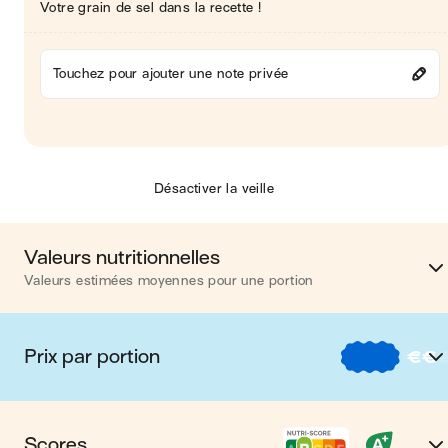
Votre grain de sel dans la recette !
Touchez pour ajouter une note privée
Désactiver la veille
Valeurs nutritionnelles
Valeurs estimées moyennes pour une portion
Calories
510 kca
Prix par portion
€
€
Matières grasses
32 
€
Nos recettes à -2 € par porti
Glucides
43 
Scores