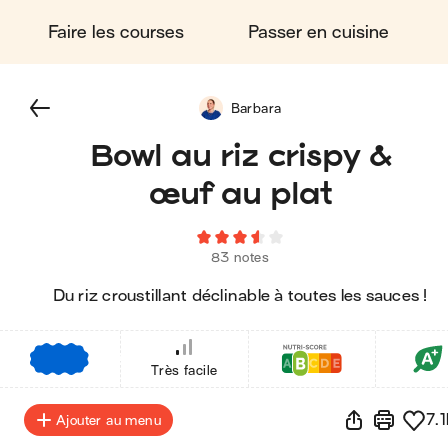
Faire les courses
Passer en cuisine
Barbara
Bowl au riz crispy &
œuf au plat
83 notes
Du riz croustillant déclinable à toutes les sauces !
€
€
€
Très facile
7.1
Ajouter au menu