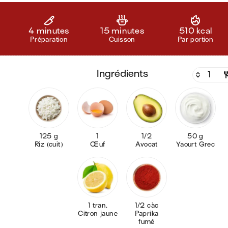
4 minutes
15 minutes
510 kcal
Préparation
Cuisson
Par portion
ingrédients
125 g
1
1/2
50 g
Riz (cuit)
Œuf
Avocat
Yaourt Grec
1 tran.
1/2 càc
Citron jaune
Paprika
fumé