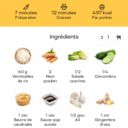
7 minutes
12 minutes
497 kcal
Préparation
Cuisson
Par portion
ingrédients
60 g
2
1/2
1/4
Vermicelles
Nem
Salade
Concombre
de riz
(poulet)
(sucrine)
1 càc
1 càc
1/2 gou.
1 cm
Beurre de
Sauce soja
Ail
Gingembre
cacahuète
sucrée
(frais)