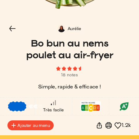
Aurélie
Bo bun au nems
poulet au air-fryer
18 notes
Simple, rapide & efficace !
€
€
€
Très facile
1.2k
Ajouter au menu