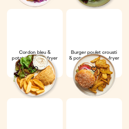
Cordon bleu &
Burger poulet crousti
potatoes au air-fryer
& potatoes au air-fryer