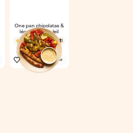
One pan chipolatas &
légumes du soleil
4,6
1 h 3 min
1
Voir la recette