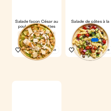
Salade façon César au
Salade de pâtes à la
poulet & courgettes
grecque
Coup de ❤️
4,7
16 min
1
4,7
21 min
1
€
€
€
Voir la recette
Voir la recette