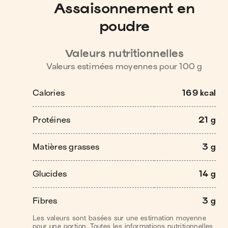
Assaisonnement en
poudre
Valeurs nutritionnelles
Valeurs estimées moyennes pour
100
g
Calories
169 kcal
Protéines
21 g
Matières grasses
3 g
Glucides
14 g
Fibres
3 g
Les valeurs sont basées sur une estimation moyenne
pour une portion. Toutes les informations nutritionnelles