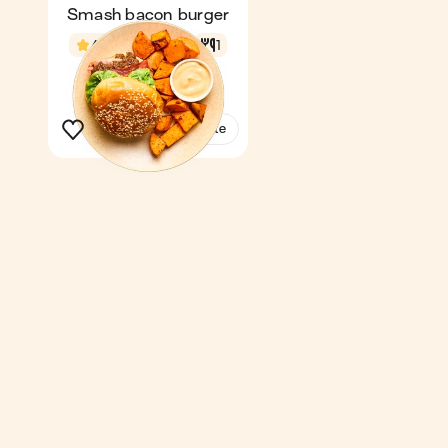
Smash bacon burger
4,7
38 min
1
Voir la recette