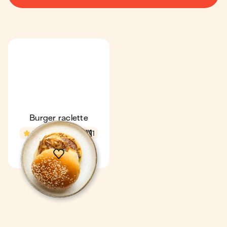
Burger raclette
4,7
21 min
1