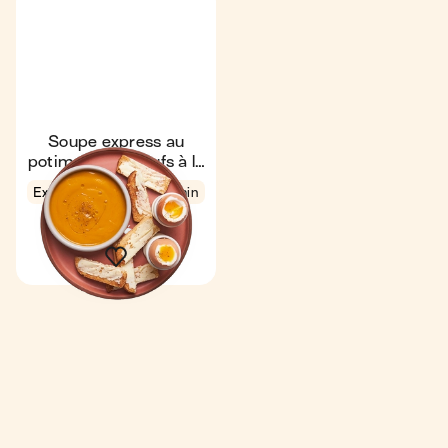
Soupe express au
potimarron & œufs à la
coque
Express
4,7
7 min
1