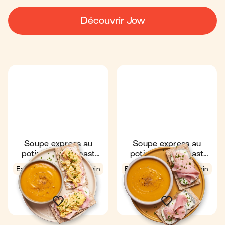
Découvrir Jow
Soupe express au
Soupe express au
potimarron & toast
potimarron & toast
œufs brouillés jambon
chèvre jambon
Express
4,6
8 min
Express
3,9
7 min
1
1