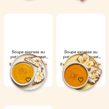
Soupe express au
Soupe express au
potimarron & toast
potimarron & toast
chèvre miel
gorgonzola miel
Express
4
7 min
Express
4,2
7 min
1
1