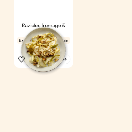
Ravioles fromage &
poire
Express
4,4
8 min
1
Voir la recette