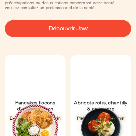
préoccupations ou des questions concernant votre santé,
veuillez consulter un professionnel de la santé.
Découvrir Jow
Pancakes flocons
Abricots rôtis, chantilly
d'avoine & thon
& coriandre
Express
4,7
11 min
Pleine saison
14 min
1
1