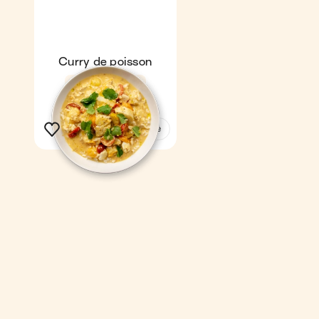
Curry de poisson
Express
4,7
15 min
1
Voir la recette