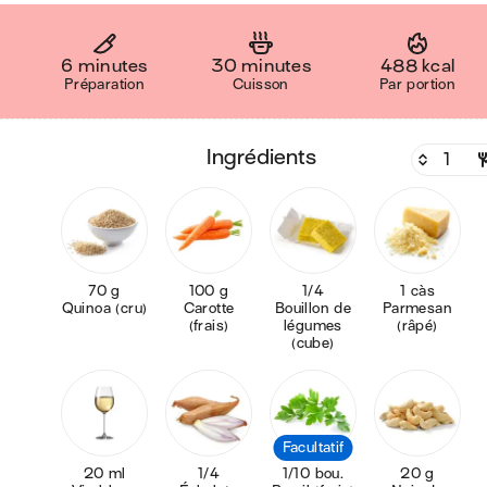
6 minutes
30 minutes
488 kcal
Préparation
Cuisson
Par portion
ingrédients
70 g
100 g
1/4
1 càs
Quinoa (cru)
Carotte
Bouillon de
Parmesan
(frais)
légumes
(râpé)
(cube)
Facultatif
20 ml
1/4
1/10 bou.
20 g