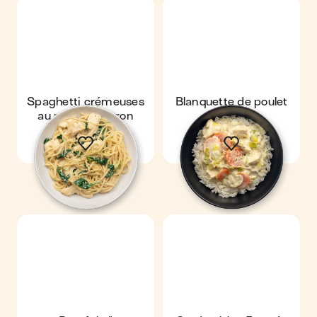
Spaghetti crémeuses
Blanquette de poulet
au poulet & citron
express