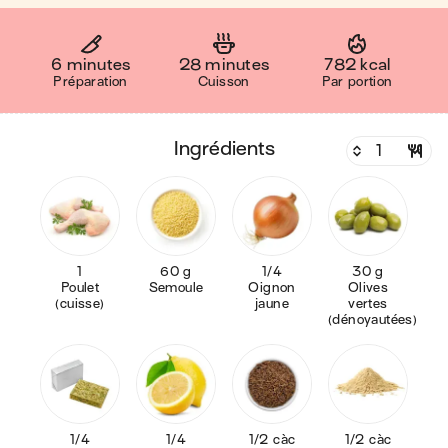
6 minutes
28 minutes
782 kcal
Préparation
Cuisson
Par portion
ingrédients
1
60 g
1/4
30 g
Poulet
Semoule
Oignon
Olives
(cuisse)
jaune
vertes
(dénoyautées)
1/4
1/4
1/2 càc
1/2 càc