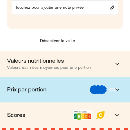
Touchez pour ajouter une note privée
Désactiver la veille
Valeurs nutritionnelles
Valeurs estimées moyennes pour une portion
Calories
782 kcal
Prix par portion
€
€
€
Matières grasses
40 g
€
Nos recettes à -2 € par portion
Glucides
49 g
Scores
€€
Nos recettes entre 2 € et 4 € par portion
Protéines
52 g
Nutri-score B