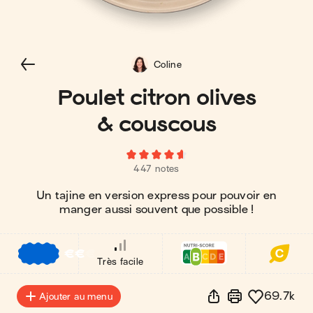
Coline
Poulet citron olives
& couscous
447 notes
Un tajine en version express pour pouvoir en
manger aussi souvent que possible !
€
€
€
Très facile
69.7k
Ajouter au menu