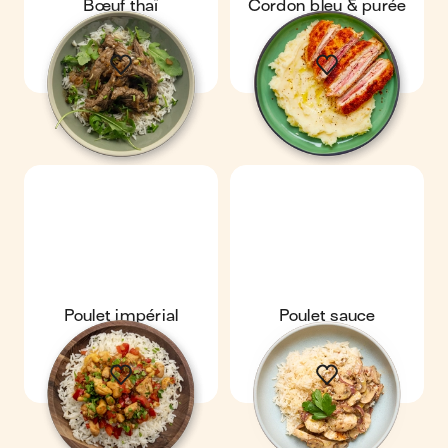
Bœuf thaï
Cordon bleu & purée
maison
Poulet impérial
Poulet sauce
moutarde