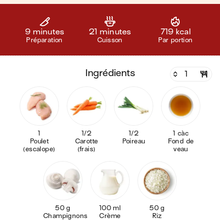
9 minutes
21 minutes
719 kcal
Préparation
Cuisson
Par portion
ingrédients
1
1/2
1/2
1 càc
Poulet
Carotte
Poireau
Fond de
(escalope)
(frais)
veau
50 g
100 ml
50 g
Champignons
Crème
Riz