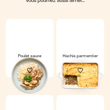
vous pourriez aussi aimer...
Scores calculés par
Poulet sauce
Hachis parmentier
moutarde