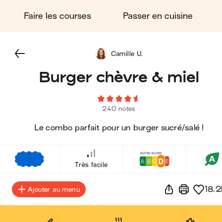
Faire les courses
Passer en cuisine
Camille U.
Burger chèvre & miel
240 notes
Le combo parfait pour un burger sucré/salé !
€
€
€
Très facile
18.2
Ajouter au menu