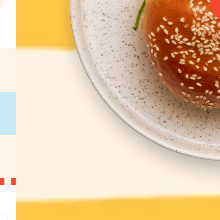
l
€
g
on
g
on
g
on
g