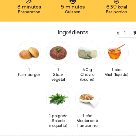
3 minutes
5 minutes
639 kcal
Préparation
Cuisson
Par portion
ingrédients
1
1
40 g
1 càc
Pain burger
Steak
Chèvre
Miel (liquide)
végétal
(bûche)
1 poignée
1 càc
Salade
Moutarde à
(roquette)
l'ancienne