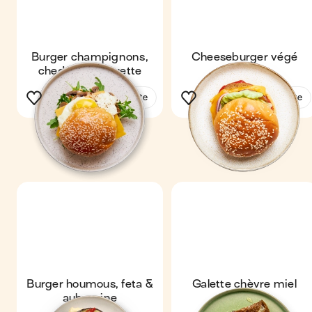
Burger champignons,
Cheeseburger végé
cheddar & roquette
Voir la recette
Voir la recette
Burger houmous, feta &
Galette chèvre miel
aubergine