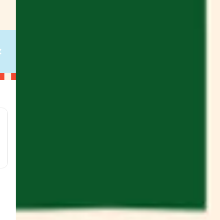
al
€
g
on
g
on
g
on
g
w
s
;