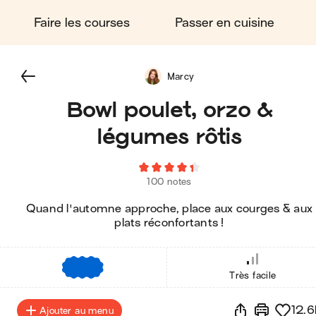
Faire les courses
Passer en cuisine
Marcy
Bowl poulet, orzo &
légumes rôtis
100 notes
Quand l'automne approche, place aux courges & aux
plats réconfortants !
€
€
€
Très facile
12.6
Ajouter au menu