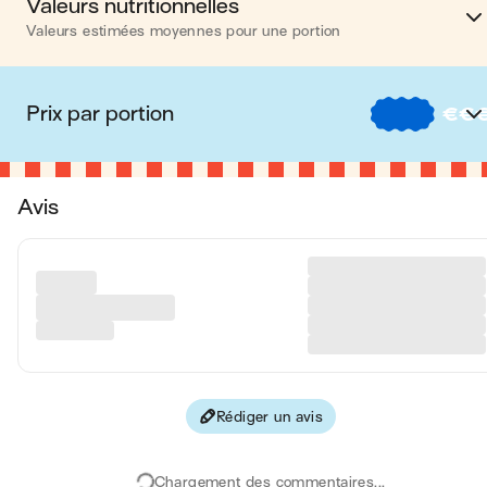
Valeurs nutritionnelles
Valeurs estimées moyennes pour une portion
Calories
1116 kc
Prix par portion
€
€
Matières grasses
40 
€
Nos recettes à -2 € par porti
Glucides
123 
Avis
€€
Nos recettes entre 2 € et 4 € par porti
Protéines
69 
€€€
Nos recettes à +4 € par porti
Fibres
13 
Le prix proposé est indicatif et dépend de votre enseigne, de la
Les valeurs sont basées sur une estimation moyenne pour une
disponibilité des produits et de la marque choisie.
portion. Toutes les informations nutritionnelles présentées sur Jo
sont uniquement à titre informatif. Si vous avez des préoccupation
ou des questions concernant votre santé, veuillez consulter un
professionnel de la santé.
Rédiger un avis
en moyenne, une portion de la recette "
Bowl poulet, orzo &
légumes rôtis
" contient : 1116 calories ; 40 g de matières grasses 
123 g de glucides ; 69 g de protéines ; 13 g de fibres.
Chargement des commentaires...