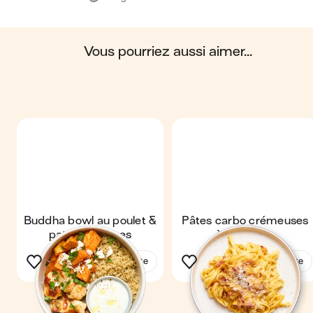
vous pourriez aussi aimer...
Buddha bowl au poulet &
Pâtes carbo crémeuses
patates douces
à la courge
Voir la recette
Voir la recette