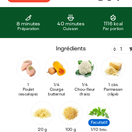
8 minutes
40 minutes
1116 kcal
Préparation
Cuisson
Par portion
ingrédients
1
1/4
1/4
1 càs
Poulet
Courge
Chou-fleur
Parmesan
(escalope)
butternut
(frais)
(râpé)
Facultatif
20 g
100 g
1/10 bou.