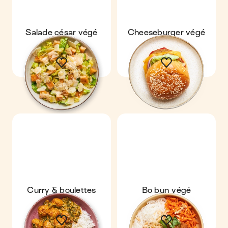
Salade césar végé
Cheeseburger végé
Curry & boulettes
Bo bun végé
végé