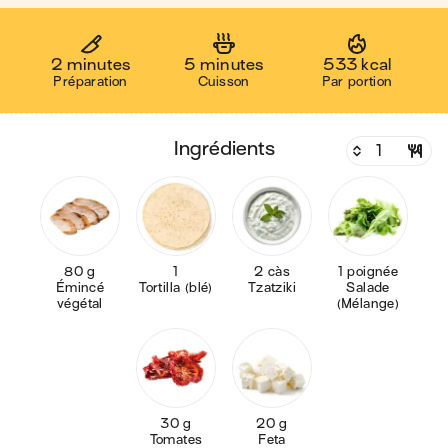
2 minutes
5 minutes
533 kcal
Préparation
Cuisson
Par portion
ingrédients
80 g
1
2 càs
1 poignée
Émincé
Tortilla (blé)
Tzatziki
Salade
végétal
(Mélange)
30 g
20 g
Tomates
Feta