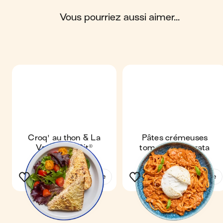
Scores calculés par
vous pourriez aussi aimer...
Croq' au thon & La
Pâtes crémeuses
Vache Qui Rit®
tomates & burrata
Voir la recette
Voir la recette