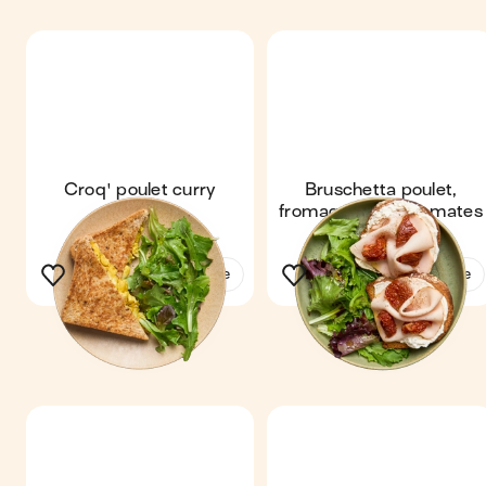
Croq' poulet curry
Bruschetta poulet,
fromage frais & tomates
séchées
Voir la recette
Voir la recette