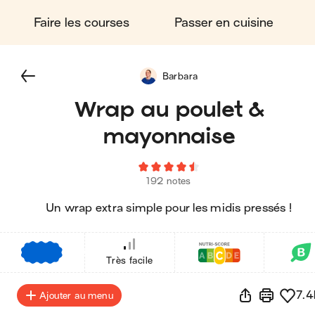
Faire les courses
Passer en cuisine
Barbara
Wrap au poulet &
mayonnaise
192 notes
Un wrap extra simple pour les midis pressés !
€
€
€
Très facile
7.4
Ajouter au menu