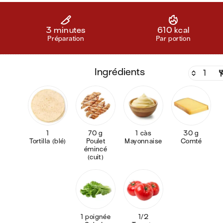
3 minutes
610 kcal
Préparation
Par portion
ingrédients
1
70 g
1 càs
30 g
Tortilla (blé)
Poulet
Mayonnaise
Comté
émincé
(cuit)
1 poignée
1/2