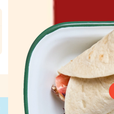
l
€
g