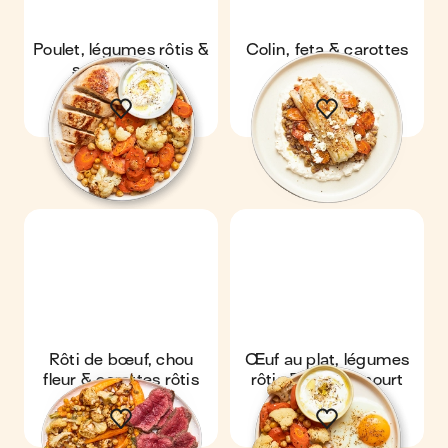
Poulet, légumes rôtis &
Colin, feta & carottes
sauce yaourt
rôties
Rôti de bœuf, chou
Œuf au plat, légumes
fleur & carottes rôtis
rôtis & sauce yaourt