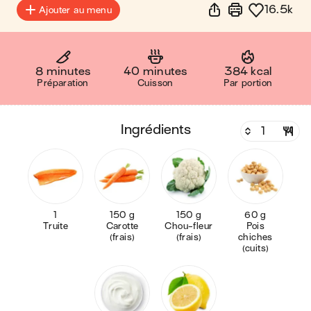
16.5k
Ajouter au menu
8 minutes
40 minutes
384 kcal
Préparation
Cuisson
Par portion
ingrédients
1
150 g
150 g
60 g
Truite
Carotte
Chou-fleur
Pois
(frais)
(frais)
chiches
(cuits)