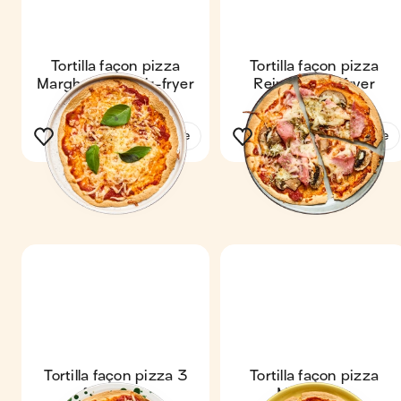
Tortilla façon pizza
Tortilla façon pizza
Margherita au air-fryer
Reine au air-fryer
Voir la recette
Voir la recette
Tortilla façon pizza 3
Tortilla façon pizza
fromages
Margherita