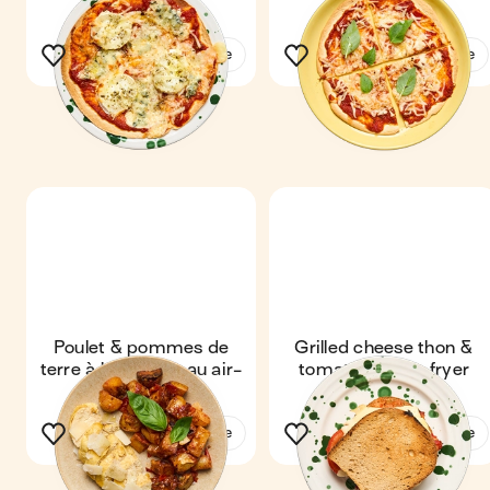
Voir la recette
Voir la recette
Poulet & pommes de
Grilled cheese thon &
terre à l'italienne au air-
tomates au air-fryer
fryer
Voir la recette
Voir la recette