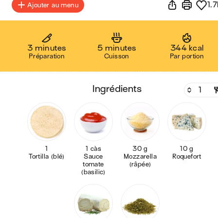
1.7
Ajouter au menu
3 minutes
5 minutes
344 kcal
Préparation
Cuisson
Par portion
ingrédients
1
1 càs
30 g
10 g
Tortilla (blé)
Sauce
Mozzarella
Roquefort
tomate
(râpée)
(basilic)