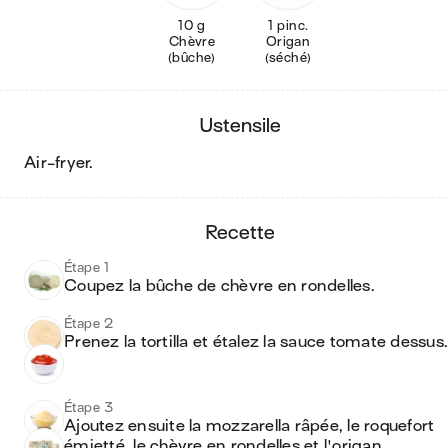
10 g
1 pinc.
Chèvre
Origan
(bûche)
(séché)
ustensile
air-fryer
.
recette
Étape 1
Coupez la bûche de chèvre en rondelles.
Étape 2
Prenez la tortilla et étalez la sauce tomate dessus.
Étape 3
Ajoutez ensuite la mozzarella râpée, le roquefort 
émietté, le chèvre en rondelles et l'origan.