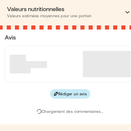
Valeurs nutritionnelles
Valeurs estimées moyennes pour une portion
Calories
288 kca
Avis
Matières grasses
13 
Glucides
36 
Protéines
6 
Fibres
2 
Rédiger un avis
Les valeurs sont basées sur une estimation moyenne pour une
portion. Toutes les informations nutritionnelles présentées sur Jo
sont uniquement à titre informatif. Si vous avez des préoccupation
Chargement des commentaires...
ou des questions concernant votre santé, veuillez consulter un
professionnel de la santé.
en moyenne, une portion de la recette "
Tiramisu à la fraise
"
contient : 288 calories ; 13 g de matières grasses ; 36 g de