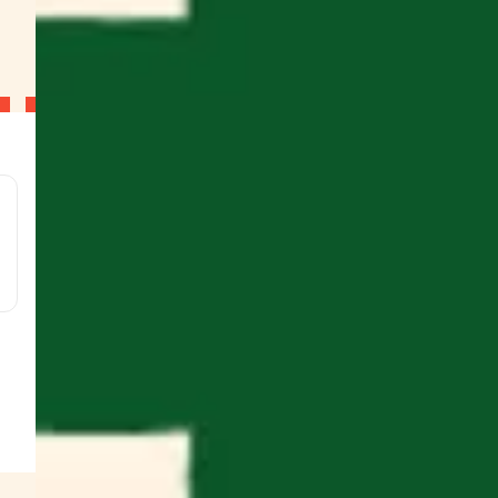
l
g
g
g
g
w
s