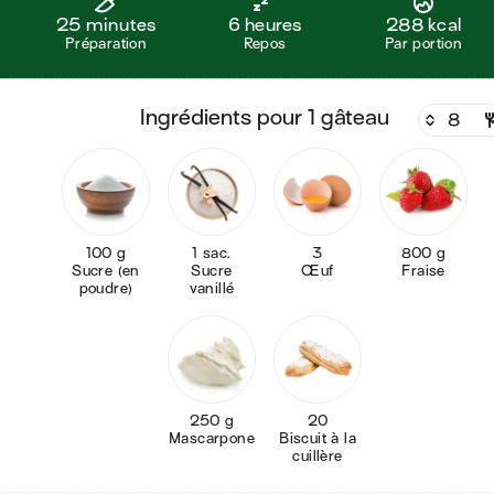
25 minutes
6 heures
288 kcal
Préparation
Repos
Par portion
ingrédients pour 1 gâteau
100 g
1 sac.
3
800 g
Sucre (en
Sucre
Œuf
Fraise
poudre)
vanillé
250 g
20
Mascarpone
Biscuit à la
cuillère