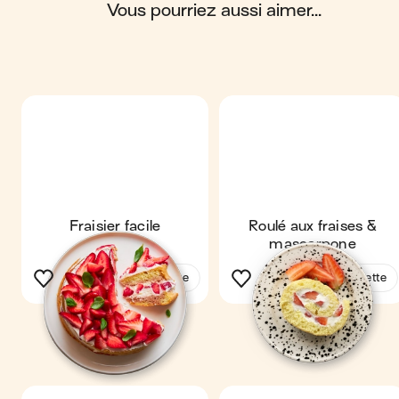
glucides ; 6 g de protéines ; 2 g de fibres.
vous pourriez aussi aimer...
Fraisier facile
Roulé aux fraises &
mascarpone
Voir la recette
Voir la recette