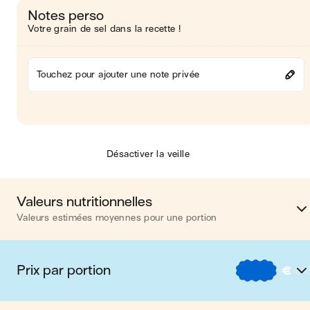
Notes perso
Votre grain de sel dans la recette !
Touchez pour ajouter une note privée
Désactiver la veille
Valeurs nutritionnelles
Valeurs estimées moyennes pour une portion
Calories
282 kca
Prix par portion
€
€
Matières grasses
12 
€
Nos recettes à -2 € par porti