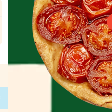
l
€
g
on