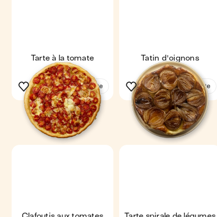
Tarte à la tomate
Tatin d'oignons
Voir la recette
Voir la recette
Clafoutis aux tomates
Tarte spirale de légumes