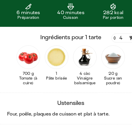
6 minutes
40 minutes
282 kcal
Préparation
Cuisson
Par portion
ingrédients pour 1 tarte
700 g
1
4 càc
20 g
Tomate (à
Pâte brisée
Vinaigre
Sucre (en
cuire)
balsamique
poudre)
ustensiles
four, poêle, plaques de cuisson et plat à tarte
.