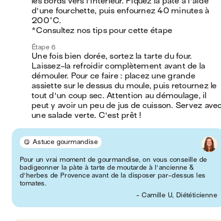
les bords vers l'intérieur. Piquez la pâte à l'aide 
d'une fourchette, puis enfournez 40 minutes à 
200°C.

*Consultez nos tips pour cette étape
Étape 6
Une fois bien dorée, sortez la tarte du four. 
Laissez-la refroidir complètement avant de la 
démouler. Pour ce faire : placez une grande 
assiette sur le dessus du moule, puis retournez le 
tout d'un coup sec. Attention au démoulage, il 
peut y avoir un peu de jus de cuisson. Servez avec
une salade verte. C'est prêt !
😋 Astuce gourmandise
Pour un vrai moment de gourmandise, on vous conseille de
badigeonner la pàte à tarte de moutarde à l'ancienne &
d'herbes de Provence avant de la disposer par-dessus les
tomates.
- Camille U, Diététicienne