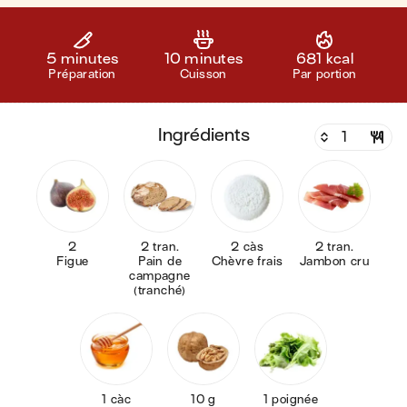
5 minutes
10 minutes
681 kcal
Préparation
Cuisson
Par portion
ingrédients
2
2 tran.
2 càs
2 tran.
Figue
Pain de
Chèvre frais
Jambon cru
campagne
(tranché)
1 càc
10 g
1 poignée