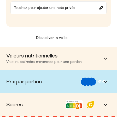
Touchez pour ajouter une note privée
Désactiver la veille
Valeurs nutritionnelles
Valeurs estimées moyennes pour une portion
Calories
681 kcal
Prix par portion
€
€
€
Matières grasses
27 g
€
Nos recettes à -2 € par portion
Glucides
62 g
Scores
€€
Nos recettes entre 2 € et 4 € par portion
Protéines
33 g
Nutri-score D