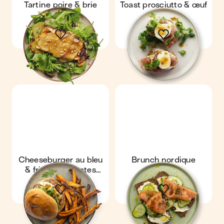
Tartine poire & brie
Toast prosciutto & œuf
Cheeseburger au bleu
Brunch nordique
& frites de patates
douces