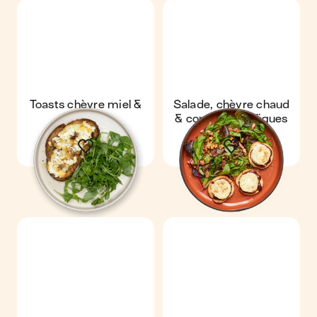
Toasts chèvre miel &
Salade, chèvre chaud
salade
& confiture de figues