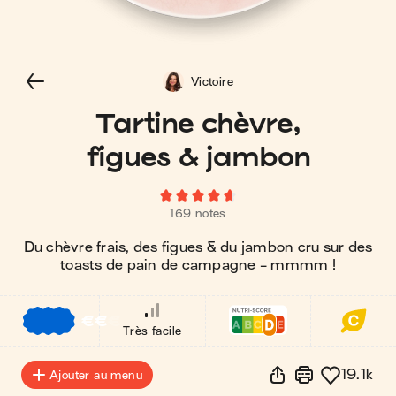
Victoire
Tartine chèvre,
figues & jambon
169 notes
Du chèvre frais, des figues & du jambon cru sur des
toasts de pain de campagne - mmmm !
€
€
€
Très facile
19.1k
Ajouter au menu