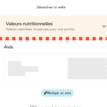
Désactiver la veille
Valeurs nutritionnelles
Valeurs estimées moyennes pour une portion
Calories
369 kca
Avis
Matières grasses
21 
Glucides
40 
Protéines
3 
Fibres
2 
Rédiger un avis
Les valeurs sont basées sur une estimation moyenne pour une
portion. Toutes les informations nutritionnelles présentées sur Jo
sont uniquement à titre informatif. Si vous avez des préoccupation