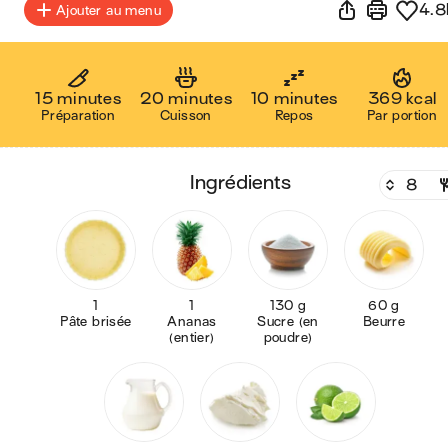
4.8
Ajouter au menu
15 minutes
20 minutes
10 minutes
369 kcal
Préparation
Cuisson
Repos
Par portion
ingrédients
1
1
130 g
60 g
Pâte brisée
Ananas
Sucre (en
Beurre
(entier)
poudre)