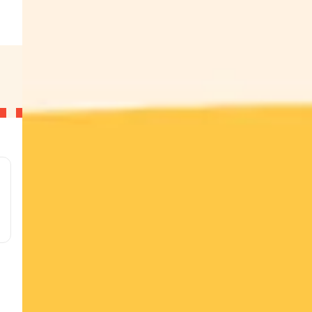
l
g
g
g
g
w
s