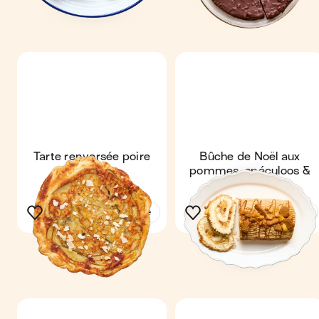
Tarte renversée poire
Bûche de Noël aux
choco
pommes, spéculoos &
mascarpone
Voir la recette
Voir la recette