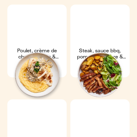
Poulet, crème de
Steak, sauce bbq,
champignons &
pommes de terre &
polenta
salade