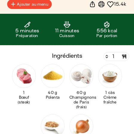
15.4k
Ajouter au menu
5 minutes
11 minutes
556 kcal
Préparation
Cuisson
Par portion
ingrédients
1
40 g
60 g
1 càs
Bœuf
Polenta
Champignons
Crème
(steak)
de Paris
fraîche
(frais)