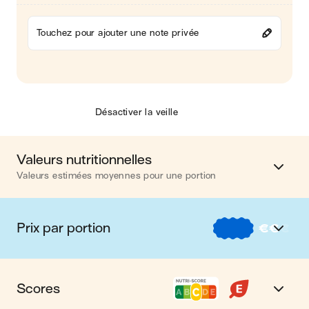
Touchez pour ajouter une note privée
Désactiver la veille
Valeurs nutritionnelles
Valeurs estimées moyennes pour une portion
Calories
556 kcal
Prix par portion
€
€
€
Matières grasses
32 g
€
Nos recettes à -2 € par portion
Glucides
35 g
Scores
€€
Nos recettes entre 2 € et 4 € par portion