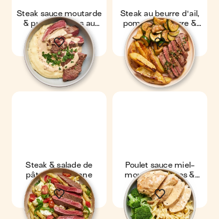
Steak sauce moutarde
Steak au beurre d'ail,
& purée express au
pommes de terre &
comté
courgettes
Steak & salade de
Poulet sauce miel-
pâtes à l'italienne
moutarde, pâtes &
brocoli