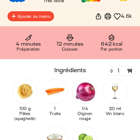
Très facile
4.6k
Ajouter au menu
4 minutes
12 minutes
642 kcal
Préparation
Cuisson
Par portion
ingrédients
100 g
1
1/4
20 ml
Pâtes
Truite
Oignon
Vin blanc
(spaghetti)
rouge