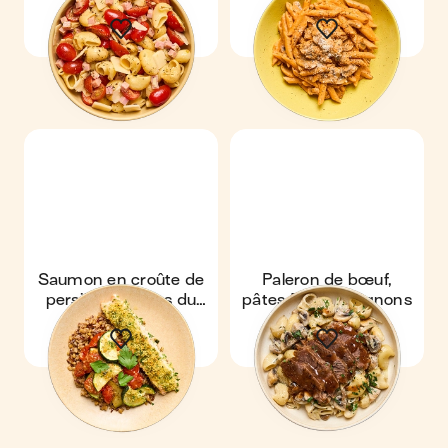
cerises
l'italienne
Saumon en croûte de
Paleron de bœuf,
persil & légumes du
pâtes & champignons
soleil