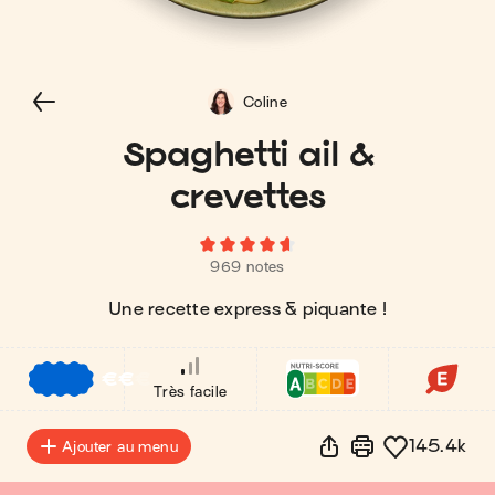
Coline
Spaghetti ail &
crevettes
969 notes
Une recette express & piquante !
€
€
€
Très facile
145.4k
Ajouter au menu