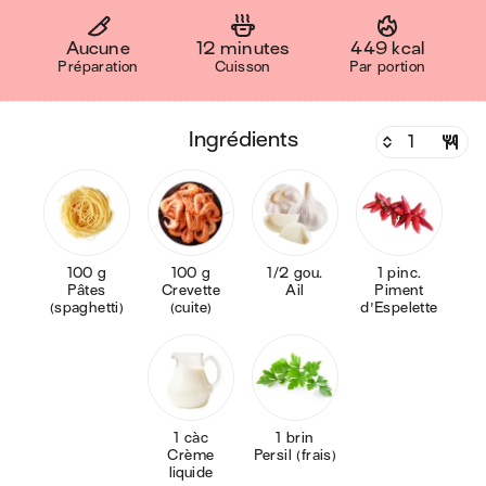
Aucune
12 minutes
449 kcal
Préparation
Cuisson
Par portion
ingrédients
100 g
100 g
1/2 gou.
1 pinc.
Pâtes
Crevette
Ail
Piment
(spaghetti)
(cuite)
d'Espelette
1 càc
1 brin
Crème
Persil (frais)
liquide